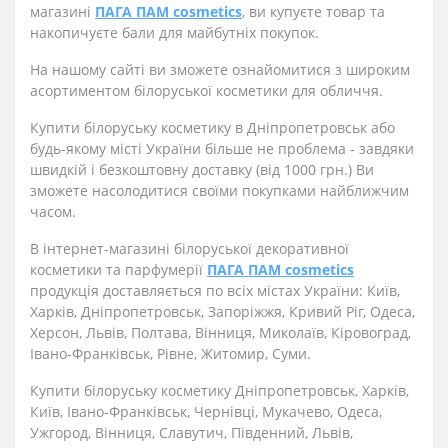
магазині
ПАГА ПАМ cosmetics
, ви купуєте товар та
накопичуєте бали для майбутніх покупок.
На нашому сайті ви зможете ознайомитися з широким
асортиментом білоруської косметики для обличчя.
Купити білоруську косметику в Дніпропетровськ або
будь-якому місті України більше не проблема - завдяки
швидкій і безкоштовну доставку (від 1000 грн.) Ви
зможете насолодитися своїми покупками найближчим
часом.
В інтернет-магазині білоруської декоративної
косметики та парфумерії
ПАГА ПАМ cosmetics
продукція доставляється по всіх містах України: Київ,
Харків, Дніпропетровськ, Запоріжжя, Кривий Ріг, Одеса,
Херсон, Львів, Полтава, Вінниця, Миколаїв, Кіровоград,
Івано-Франківськ, Рівне, Житомир, Суми.
Купити білоруську косметику Дніпропетровськ, Харків,
Київ, Івано-Франківськ, Чернівці, Мукачево, Одеса,
Ужгород, Вінниця, Славутич, Південний, Львів,