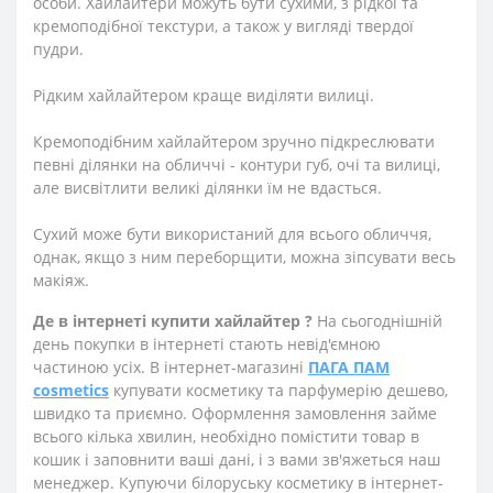
особи. Хайлайтери можуть бути сухими, з рідкої та
кремоподібної текстури, а також у вигляді твердої
пудри.
Рідким хайлайтером краще виділяти вилиці.
Кремоподібним хайлайтером зручно підкреслювати
певні ділянки на обличчі - контури губ, очі та вилиці,
але висвітлити великі ділянки їм не вдасться.
Сухий може бути використаний для всього обличчя,
однак, якщо з ним переборщити, можна зіпсувати весь
макіяж.
Де в інтернеті купити хайлайтер ?
На сьогоднішній
день покупки в інтернеті стають невід'ємною
частиною усіх. В інтернет-магазині
ПАГА ПАМ
cosmetics
купувати косметику та парфумерію дешево,
швидко та приємно. Оформлення замовлення займе
всього кілька хвилин, необхідно помістити товар в
кошик і заповнити ваші дані, і з вами зв'яжеться наш
менеджер. Купуючи білоруську косметику в інтернет-