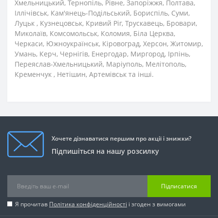
Хмельницький, Тернопіль, Рівне, Запоріжжя, Полтава,
Іллічівськ, Кам'янець-Подільський, Бориспіль, Суми,
Луцьк , Кузнецовськ, Кривий Ріг, Трускавець, Бровари,
Миколаїв, Комсомольськ, Коломия, Біла Церква,
Черкаси, Южноукраїнськ, Кіровоград, Херсон, Житомир,
Умань, Керч, Чернігів, Енергодар, Миргород, Ірпінь,
Переяслав-Хмельницький, Маріуполь, Мелітополь,
Кременчук , Нетішин, Артемівськ та інші.
Хочете дізнаватися першим про акції і знижки?
Підпишіться на нашу розсилку
Підписатися
Я прочитав
Політика конфіденційності
і згоден з вимогами