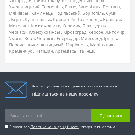
Ужгород, Вінниця, Славутич, Південний, Львів,
Хмельницький, Тернопіль, Рівне, Запоріжжя, Полтава,
Іллічівськ, Кам'янець-Подільський, Бориспіль, Суми,
Луцьк , Кузнецовськ, Кривий Ріг, Трускавець, Бровари,
Миколаїв, Комсомольськ, Коломия, Біла Церква,
Черкаси, Южноукраїнськ, Кіровоград, Херсон, Житомир,
Умань, Керч, Чернігів, Енергодар, Миргород, Ірпінь,
Переяслав-Хмельницький, Маріуполь, Мелітополь,
Кременчук , Нетішин, Артемівськ та інші.
Хочете дізнаватися першим про акції і знижки?
Підпишіться на нашу розсилку
Підписатися
Я прочитав
Політика конфіденційності
і згоден з вимогами