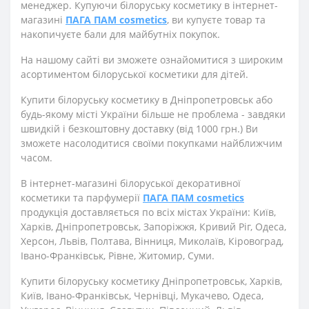
менеджер. Купуючи білоруську косметику в інтернет-
магазині
ПАГА ПАМ cosmetics
, ви купуєте товар та
накопичуєте бали для майбутніх покупок.
На нашому сайті ви зможете ознайомитися з широким
асортиментом білоруської косметики для дітей.
Купити білоруську косметику в Дніпропетровськ або
будь-якому місті України більше не проблема - завдяки
швидкій і безкоштовну доставку (від 1000 грн.) Ви
зможете насолодитися своїми покупками найближчим
часом.
В інтернет-магазині білоруської декоративної
косметики та парфумерії
ПАГА ПАМ cosmetics
продукція доставляється по всіх містах України: Київ,
Харків, Дніпропетровськ, Запоріжжя, Кривий Ріг, Одеса,
Херсон, Львів, Полтава, Вінниця, Миколаїв, Кіровоград,
Івано-Франківськ, Рівне, Житомир, Суми.
Купити білоруську косметику Дніпропетровськ, Харків,
Київ, Івано-Франківськ, Чернівці, Мукачево, Одеса,