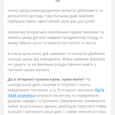
Ніжна шкіра новонароджених вимагає дбайливого та
делікатного догляду, тому батькам дуже важливо
підібрати гарне, ефективний засіб для цих цілей.
Крема від білоруських виробників чудово зволожує та
живить шкіру дитини завдяки продуманому складу, в
якому зібрані цінні та корисні екстракти та масла.
А ніжне крем-мило для немовлят та малюків дбайливо
очищає шкіру від забруднень. М'яка кремова формула
не сушить та не викликає роздратування навіть у
чутливої шкіри малюка.
Де в інтернеті купити
крем, крем-мило
?
На
сьогоднішній день покупки в інтернеті стають
невід'ємною частиною усіх. В інтернет-магазині
ПАГА
ПАМ cosmetics
купувати косметику та парфумерію
дешево, швидко та приємно. Оформлення замовлення
займе всього кілька хвилин, необхідно помістити товар
в кошик і заповнити ваші дані, і з вами зв'яжеться наш