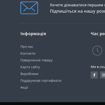
Мило для тіла
Хочете дізнаватися першим п
Пінцет для брів
Підпишіться на нашу роз
Сироватка для тіла
Спонж
Скраб та пілінг для тіла
Інформація
Час р
Про нас
Контакти
Повернення товару
Ми в со
Карта сайту
Виробники
Подарункові сертифікати
Акції