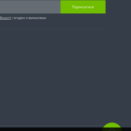
Підписатися
йності
і згоден з вимогами