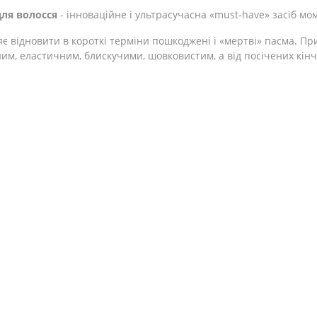
для волосся
- інноваційне і ультрасучасна «must-have» засіб м
є відновити в короткі терміни пошкоджені і «мертві» пасма. Пр
им, еластичним, блискучими, шовковистим, а від посічених кінчи