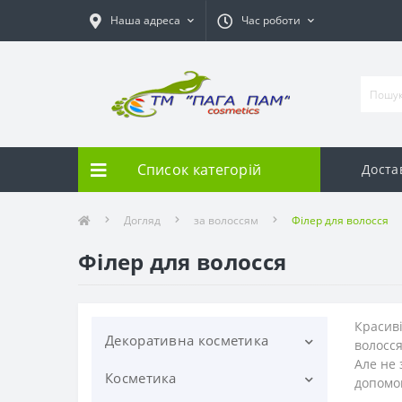
Наша адреса
Час роботи
Список категорій
Доста
Догляд
за волоссям
Філер для волосся
Філер для волосся
Красиві
Декоративна косметика
волосся
Але не 
Косметика
Для брів
допомог