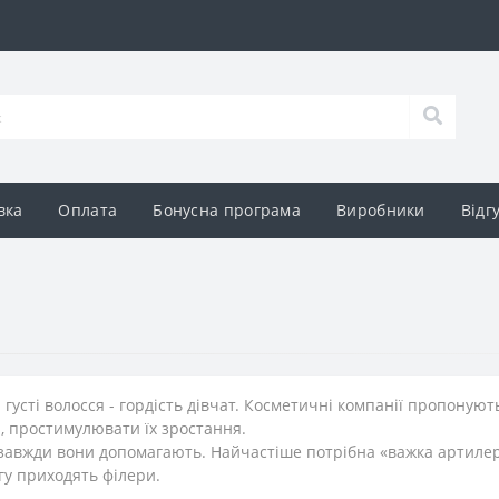
вка
Оплата
Бонусна програма
Виробники
Відг
 густі волосся - гордість дівчат. Косметичні компанії пропоную
, простимулювати їх зростання.
завжди вони допомагають. Найчастіше потрібна «важка артилері
у приходять філери.