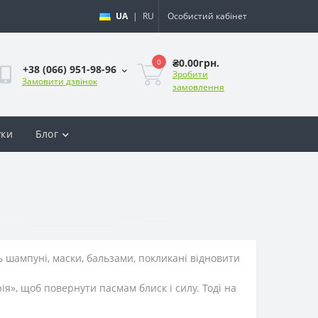
UA
|
RU
Особистий кабінет
₴0.00грн.
0
+38 (066) 951-98-96
Зробити
Замовити дзвінок
замовлення
уки
Блог
ть шампуні, маски, бальзами, покликані відновити
я», щоб повернути пасмам блиск і силу. Тоді на