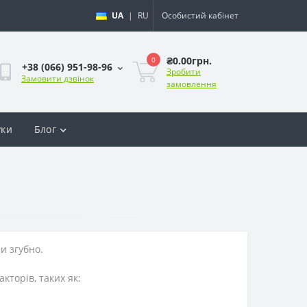
UA
|
RU
Особистий кабінет
₴0.00грн.
0
+38 (066) 951-98-96
Зробити
Замовити дзвінок
замовлення
уки
Блог
и згубно.
кторів, таких як: