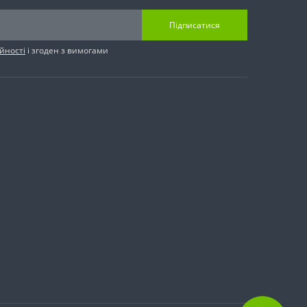
Підписатися
йності
і згоден з вимогами