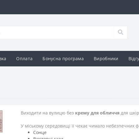
вка
Оплата
Бонусна програма
Виробники
Відг
Виходити на вулицю без
крему для обличчя
для шкір
У міському середовищі її чекає чимало небезпечних фа
Сонце
Вихлопні гази,