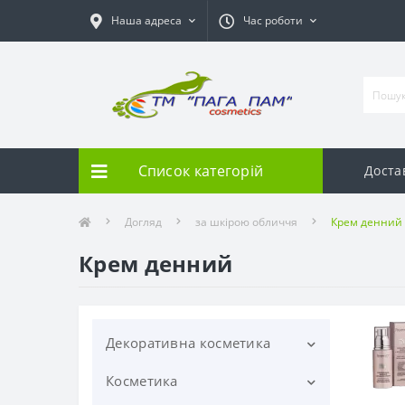
Наша адреса
Час роботи
Список категорій
Доста
Догляд
за шкірою обличчя
Крем денний
Крем денний
Декоративна косметика
Косметика
Для брів