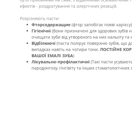
ефектів - роздратування та алергічних реакцій.
Розрізняють пасти:
Фторсодержащие
(фтор запобігає появі карієсу)
Гігієнічні
(Вони призначені для здорових зубів н
очищати зуби від утвореного на них нальоту та 
Відбілюючі
(паста полірує поверхню зубів, що до
випадках навіть на чотири тони.
ПОСТІЙНЕ КОР
ВАШОЇ ЕМАЛІ ЗУБА
)
Лікувально-профілактичні
(Такі пасти усувают
пародонтозу, гінгівіту та інших стоматологічних