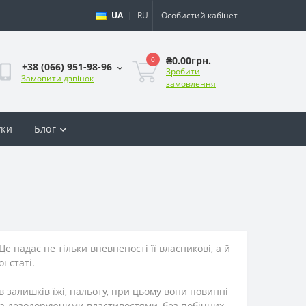
UA
|
RU
Особистий кабінет
₴0.00грн.
0
+38 (066) 951-98-96
Зробити
Замовити дзвінок
замовлення
уки
Блог
Це надає не тільки впевненості її власникові, а й
 статі.
в залишків їжі, нальоту, при цьому вони повинні
а дезодоруючими властивостями, без побічних