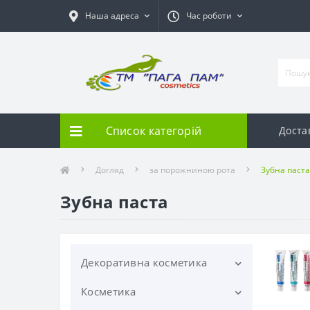
Наша адреса
Час роботи
Список категорій
Доста
Догляд
за порожниною рота
Зубна паста
Зубна паста
Декоративна косметика
Косметика
Для брів