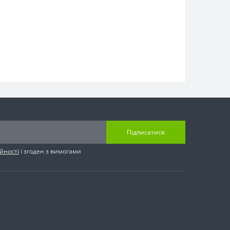
Підписатися
йності
і згоден з вимогами