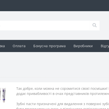
вка
Оплата
Бонусна програма
Виробники
Відг
Так добре, коли можна не соромитися своєї посмішки!
додає привабливості в очах представників протилежної
Зубні пасти призначені для видалення з поверхні зубі
бути приємними на смак, з відмінними освіжаючими т